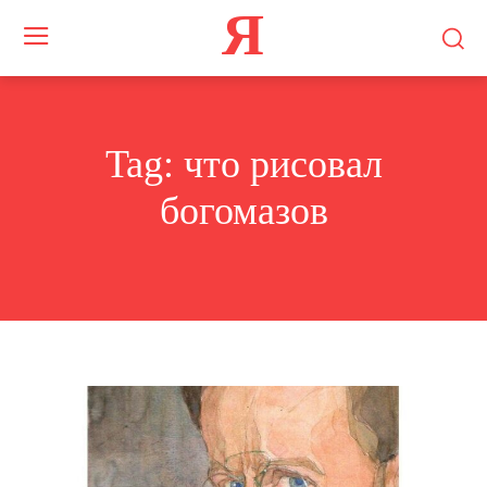
Я
Tag:
что рисовал
богомазов