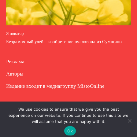
Я новатор
Безрамочный улей – изобретение пчеловода из Сумщины
Реклама
Авторы
Издание входит в медиагруппу
MistoOnline
Copyright © Полное использование материала
We use cookies to ensure that we give you the best
experience on our website. If you continue to use this site we
запрещено. Частично разрешено с гиперссылкой.
will assume that you are happy with it.
Ok
.
.
.