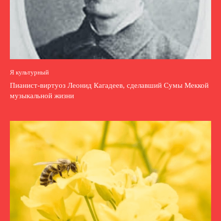
Я культурный
Пианист-виртуоз Леонид Кагадеев, сделавший Сумы Меккой
музыкальной жизни