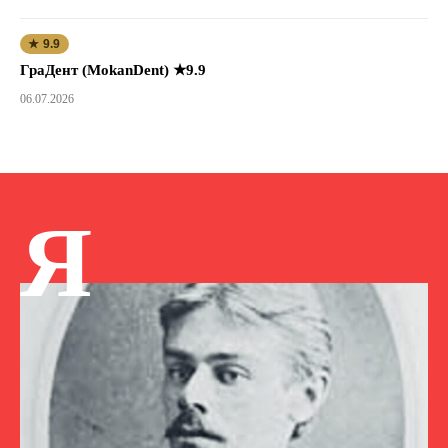
★ 9.9
ГраДент (MokanDent) ★9.9
06.07.2026
Я