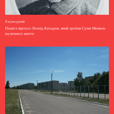
Я культурний
Піаніст-віртуоз Леонід Кагадєєв, який зробив Суми Меккою
музичного життя