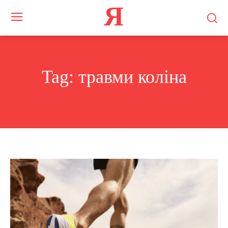
Я
Tag:
травми коліна