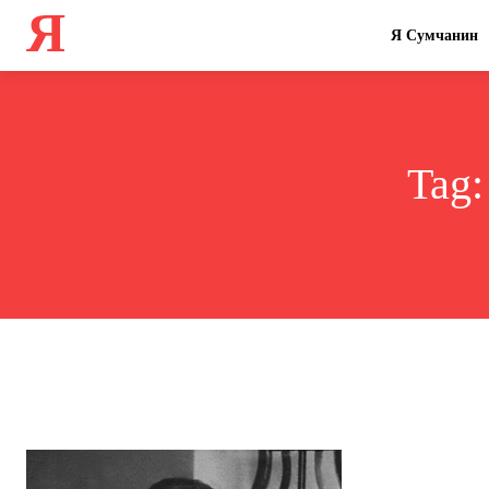
Я
Я Сумчанин
Tag