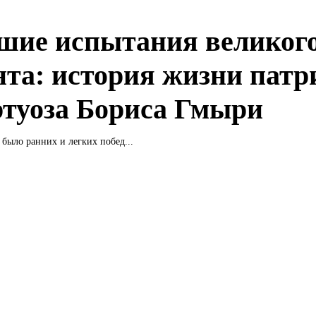
шие испытания великог
нта: история жизни патр
ртуоза Бориса Гмыри
 было ранних и легких побед...