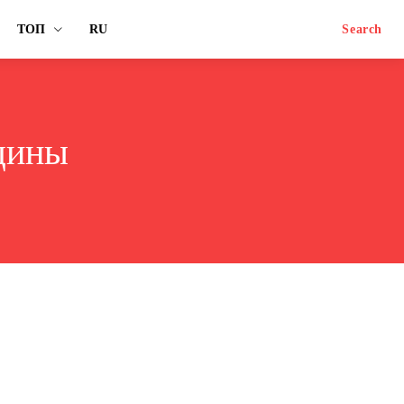
ТОП
RU
Search
щины