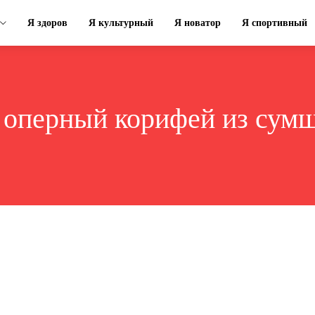
Я здоров
Я культурный
Я новатор
Я спортивный
:
оперный корифей из сум