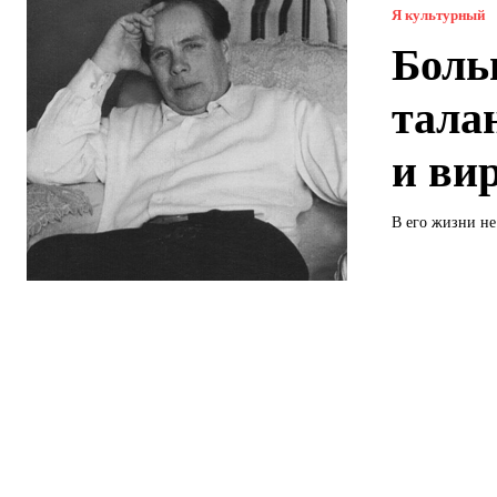
Я культурный
Боль
тала
и ви
В его жизни не