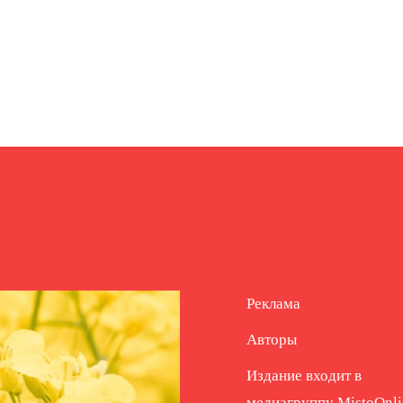
Реклама
Авторы
Издание входит в
медиагруппу
MistoOnli