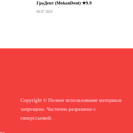
ГраДент (MokanDent) ★9.9
06.07.2026
Copyright © Полное использование материала
запрещено. Частично разрешено с
гиперссылкой.
ne