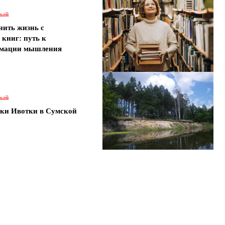
ный
нить жизнь с
книг: путь к
рмации мышления
ный
ки Ивотки в Сумской