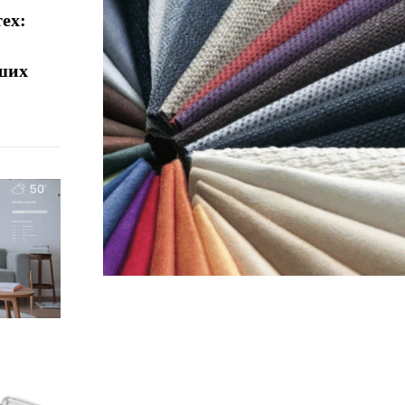
ех:
аших