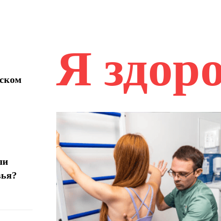
Я здор
нском
ли
вья?