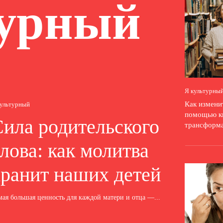
турный
Я культурны
Как измени
культурный
помощью кн
Сила родительского
трансформ
лова: как молитва
хранит наших детей
мая большая ценность для каждой матери и отца —...