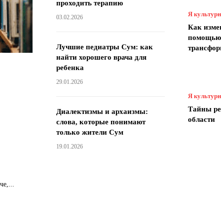
проходить терапию
Я культур
03.02.2026
Как изме
помощью 
Лучшие педиатры Сум: как
трансфо
найти хорошего врача для
ребенка
29.01.2026
Я культур
Тайны ре
Диалектизмы и архаизмы:
области
слова, которые понимают
только жители Сум
19.01.2026
е,...