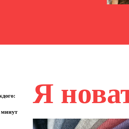
Я нова
ждого:
5 минут