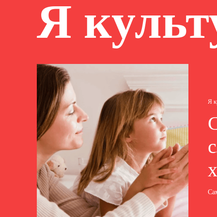
Я куль
Я 
с
Са