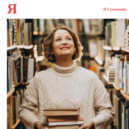
Я
Я Сумчанин