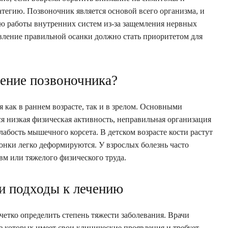
тегию. Позвоночник является основой всего организма, и
ю работы внутренних систем из-за защемления нервных
овление правильной осанки должно стать приоритетом для
ение позвоночника?
 как в раннем возрасте, так и в зрелом. Основными
я низкая физическая активность, неправильная организация
лабость мышечного корсета. В детском возрасте кости растут
онки легко деформируются. У взрослых болезнь часто
авм или тяжелого физического труда.
 и подходы к лечению
етко определить степень тяжести заболевания. Врачи
з которых имеет свои клинические проявления и требует