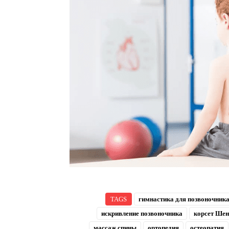
TAGS
гимнастика для позвоночник
искривление позвоночника
корсет Шен
массаж спины
ортопедия
остеопатия