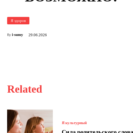
Я здоров
i-sumy
29.06.2026
By
Related
Я культурный
Сила родительского слова