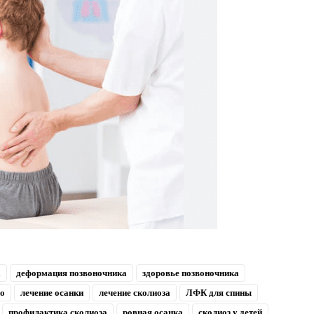
а
деформация позвоночника
здоровье позвоночника
о
лечение осанки
лечение сколиоза
ЛФК для спины
профилактика сколиоза
ровная осанка
сколиоз у детей