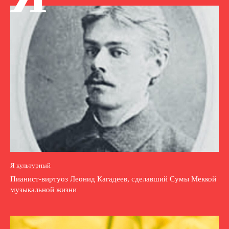
Я культурный
Пианист-виртуоз Леонид Кагадеев, сделавший Сумы Меккой
музыкальной жизни