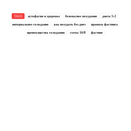
TAGS
аутофагия и здоровье
безопасное похудение
диета 5:2
интервальное голодание
как похудеть без диет
правила фастинга
преимущества голодания
схема 16/8
фастинг