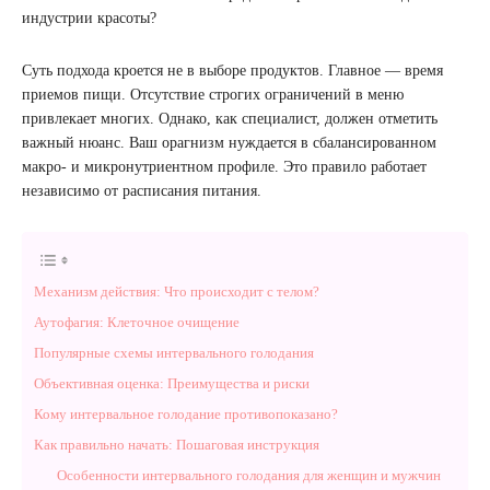
индустрии красоты?
Суть подхода кроется не в выборе продуктов. Главное — время
приемов пищи. Отсутствие строгих ограничений в меню
привлекает многих. Однако, как специалист, должен отметить
важный нюанс. Ваш орагнизм нуждается в сбалансированном
макро- и микронутриентном профиле. Это правило работает
независимо от расписания питания.
Механизм действия: Что происходит с телом?
Аутофагия: Клеточное очищение
Популярные схемы интервального голодания
Объективная оценка: Преимущества и риски
Кому интервальное голодание противопоказано?
Как правильно начать: Пошаговая инструкция
Особенности интервального голодания для женщин и мужчин