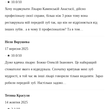
·
★ 10.0/10
Хочу подякувати Лікарю Каменській Анастасії, дійсно
професіоналу своєї справи, більш ніж 3 роки тому вона
реставрувала мій передній зуб так, що він не відрізняється від
інших зубів.. а в чому її професіоналізм? Та в том…
Неля Ворушева
17 вересня 2025
·
★ 10.0/10
Дуже вдячна лікарю: Божко Олексій Іванович. Це найкращий
стоматолог якого я відвідувала. Спочатку врятував мені зуб
мудрості, в той час як інші лікарі говорили тільки видаляти. Зараз
робили передній зуб. Настільки задово…
Тетяна Красуля
14 жовтня 2025