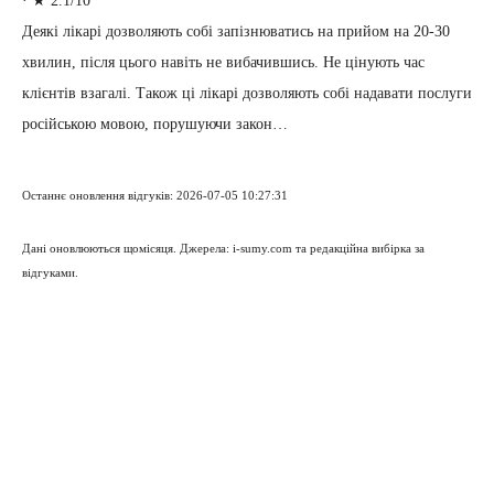
·
★ 2.1/10
Деякі лікарі дозволяють собі запізнюватись на прийом на 20-30
хвилин, після цього навіть не вибачившись. Не цінують час
клієнтів взагалі. Також ці лікарі дозволяють собі надавати послуги
російською мовою, порушуючи закон…
Останнє оновлення відгуків: 2026-07-05 10:27:31
Дані оновлюються щомісяця. Джерела: i-sumy.com та редакційна вибірка за
відгуками.