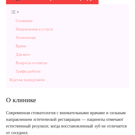
О клинике
Направления и услуги
Технологии
Врачи
Для кого
Вопросы и ответы
Графік роботи
Відгуки відвідувачів
О клинике
Современная стоматология с внимательными врачами и сильным
направлением эстетической реставрации — пациенты отмечают
естественный результат, когда восстановленный зуб не отличается
от соседних.