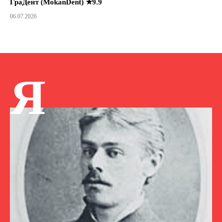
ГраДент (MokanDent) ★9.9
06.07.2026
Я