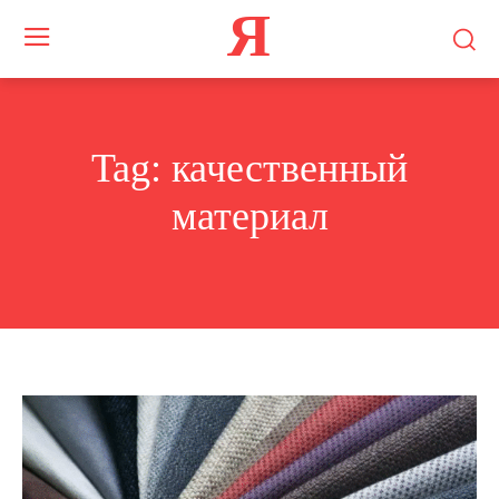
Я
Tag:
качественный
материал