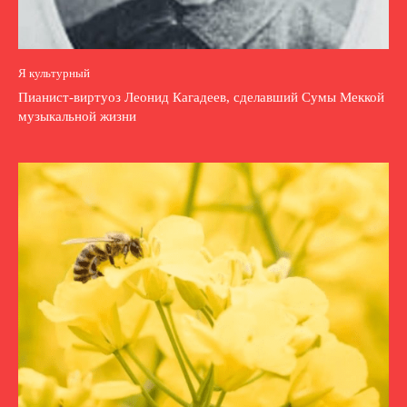
Я культурный
Пианист-виртуоз Леонид Кагадеев, сделавший Сумы Меккой
музыкальной жизни