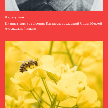
Я культурный
Пианист-виртуоз Леонид Кагадеев, сделавший Сумы Меккой
музыкальной жизни