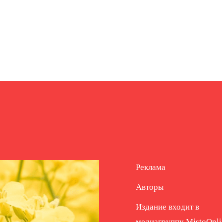
Реклама
Авторы
Издание входит в
медиагруппу
MistoOnli