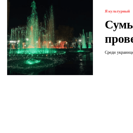
Я культурный
Сумы
пров
Среди украинце