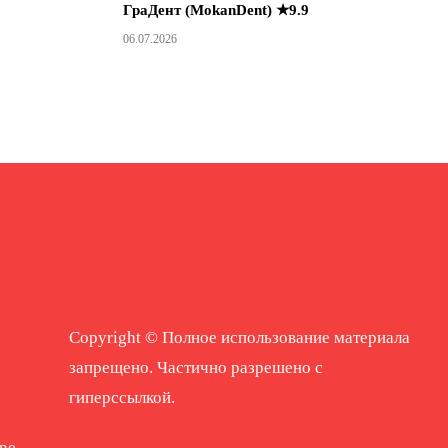
ГраДент (MokanDent) ★9.9
06.07.2026
Copyright © Полное использование материала
запрещено. Частично разрешено с
гиперссылкой.
ne