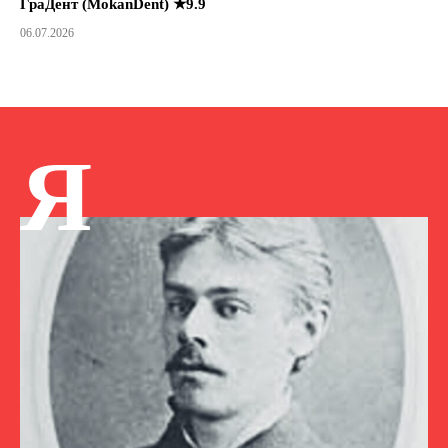
ГраДент (MokanDent) ★9.9
06.07.2026
Я