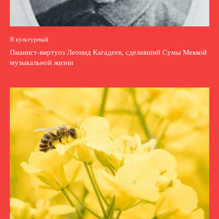
Я культурный
Пианист-виртуоз Леонид Кагадеев, сделавший Сумы Меккой
музыкальной жизни