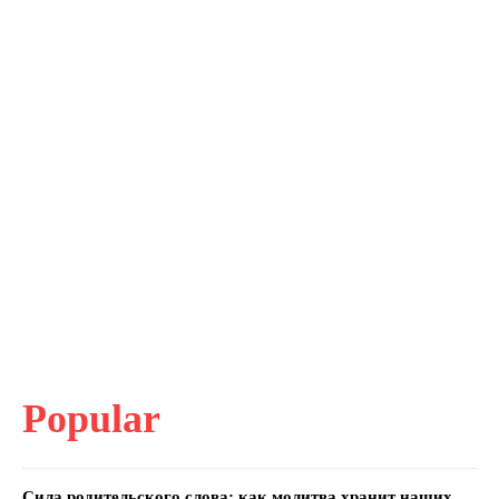
Popular
Сила родительского слова: как молитва хранит наших