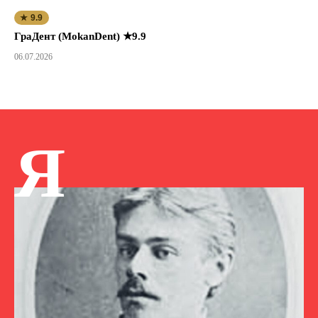
★ 9.9
ГраДент (MokanDent) ★9.9
06.07.2026
Я