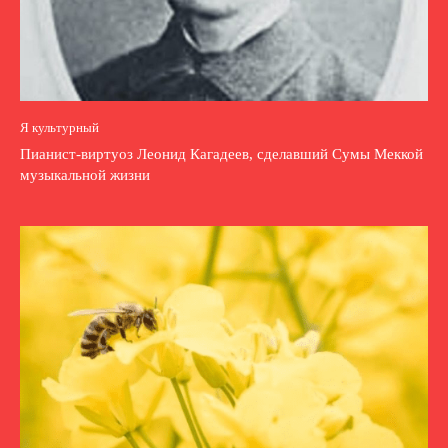
Я культурный
Пианист-виртуоз Леонид Кагадеев, сделавший Сумы Меккой
музыкальной жизни