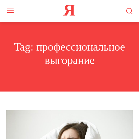
Я
Tag:
профессиональное
выгорание