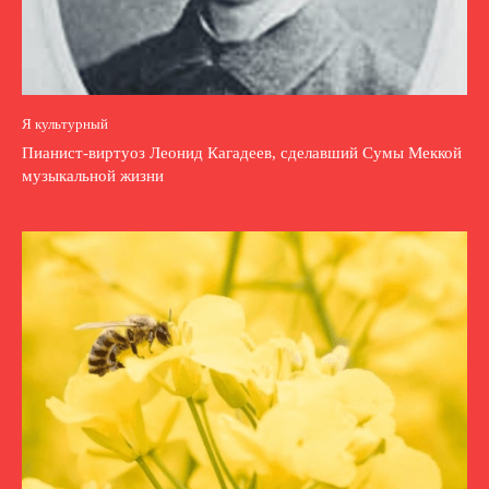
Я культурный
Пианист-виртуоз Леонид Кагадеев, сделавший Сумы Меккой
музыкальной жизни