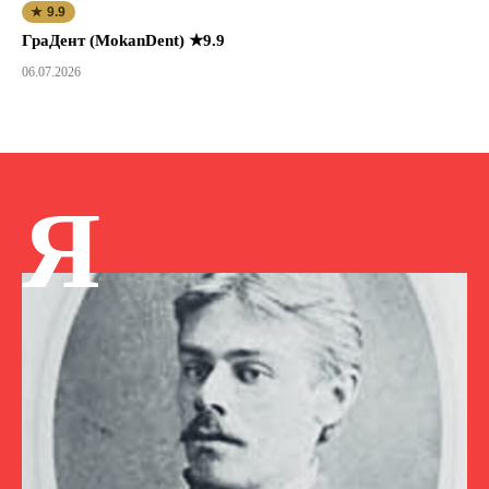
★ 9.9
ГраДент (MokanDent) ★9.9
06.07.2026
Я