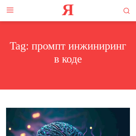
Я
Tag:
промпт инжиниринг
в коде