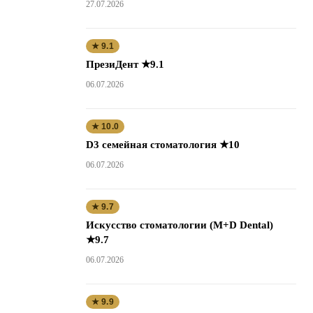
27.07.2026
★ 9.1
ПрезиДент ★9.1
06.07.2026
★ 10.0
D3 семейная стоматология ★10
06.07.2026
★ 9.7
Искусство стоматологии (M+D Dental)
★9.7
06.07.2026
★ 9.9