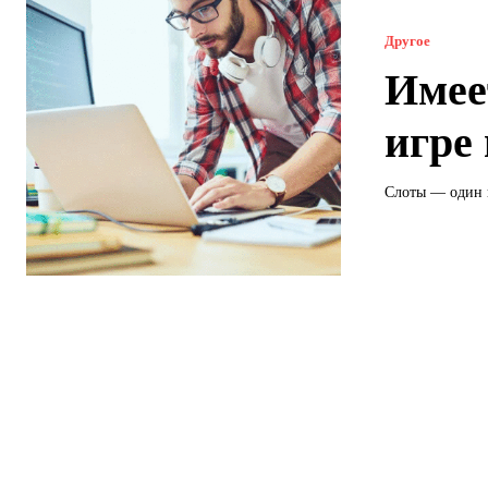
Другое
Имее
игре
Слоты — один и