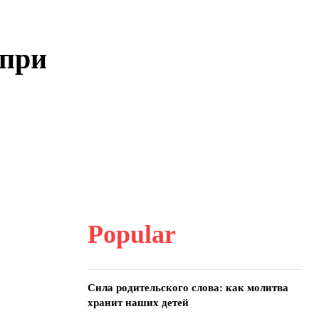
 при
Popular
Сила родительского слова: как молитва
хранит наших детей