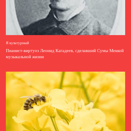
Я культурный
Пианист-виртуоз Леонид Кагадеев, сделавший Сумы Меккой
музыкальной жизни