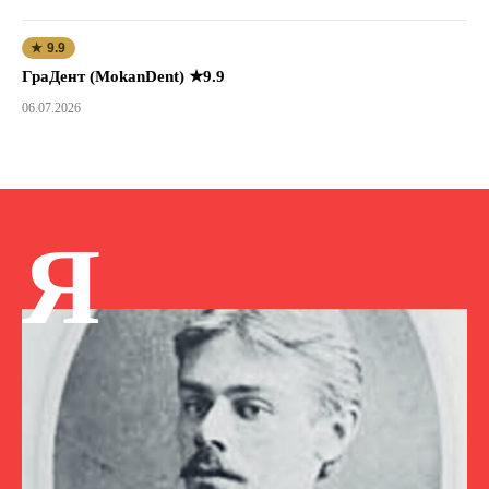
★ 9.9
ГраДент (MokanDent) ★9.9
06.07.2026
Я