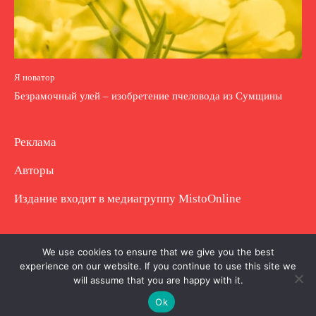
Я новатор
Безрамочный улей – изобретение пчеловода из Сумщины
Реклама
Авторы
Издание входит в медиагруппу
MistoOnline
Copyright © Полное использование материала
We use cookies to ensure that we give you the best
experience on our website. If you continue to use this site we
запрещено. Частично разрешено с гиперссылкой.
will assume that you are happy with it.
Ok
.
.
.