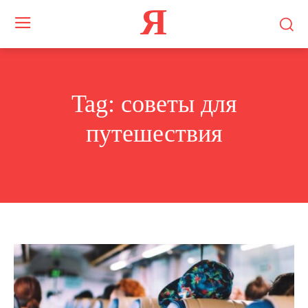
Я
Tag:
советы для
путешествия