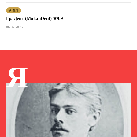
★ 9.9
ГраДент (MokanDent) ★9.9
06.07.2026
Я