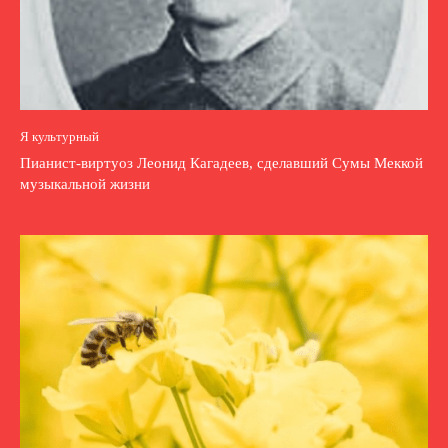
Я культурный
Пианист-виртуоз Леонид Кагадеев, сделавший Сумы Меккой
музыкальной жизни