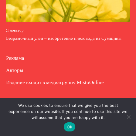
Я новатор
Безрамочный улей – изобретение пчеловода из Сумщины
Реклама
Авторы
Издание входит в медиагруппу
MistoOnline
Copyright © Полное использование материала
We use cookies to ensure that we give you the best
experience on our website. If you continue to use this site we
запрещено. Частично разрешено с гиперссылкой.
will assume that you are happy with it.
Ok
.
.
.