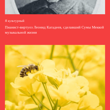
Я культурный
Пианист-виртуоз Леонид Кагадеев, сделавший Сумы Меккой
музыкальной жизни