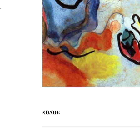
—
SHARE