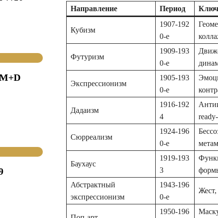
Направление
Период
Ключ
1907‑192
Геоме
Кубизм
0‑е
колл
1909‑193
Движе
Футуризм
0‑е
дина
(M+D
1905‑193
Эмоци
Экспрессионизм
0‑е
контр
1916‑192
Антии
Дадаизм
4
ready
1924‑196
Бессо
Сюрреализм
0‑е
мета
1919‑193
Функ
Баухаус
9
3
форм
Абстрактный
1943‑196
Жест,
экспрессионизм
0‑е
1950‑196
Маску
Поп‑арт