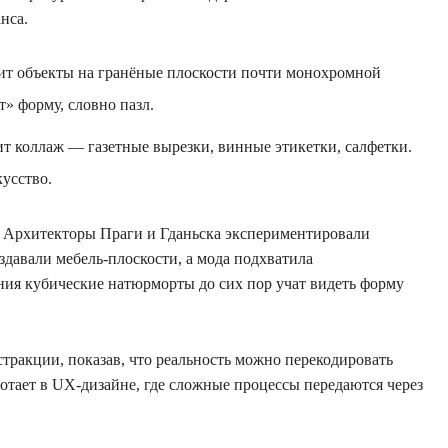
нса.
ит объекты на гранёные плоскости почти монохромной
т» форму, словно пазл.
ит коллаж — газетные вырезки, винные этикетки, салфетки.
кусство.
. Архитекторы Праги и Гданьска экспериментировали
здавали мебель‑плоскости, а мода подхватила
ния кубические натюрморты до сих пор учат видеть форму
тракции, показав, что реальность можно перекодировать
отает в UX‑дизайне, где сложные процессы передаются через