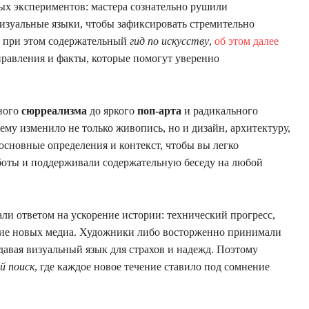
ых экспериментов: мастера сознательно рушили
изуальные языки, чтобы зафиксировать стремительно
и при этом содержательный
гид по искусству
,
об этом далее
равления и факты, которые помогут уверенно
ного
сюрреализма
до яркого
поп‑арта
и радикального
му изменило не только живопись, но и дизайн, архитектуру,
основные определения и контекст, чтобы вы легко
аботы и поддерживали содержательную беседу на любой
и ответом на ускорение истории: технический прогресс,
ние новых медиа. Художники либо восторженно принимали
здавая визуальный язык для страхов и надежд. Поэтому
й поиск
, где каждое новое течение ставило под сомнение