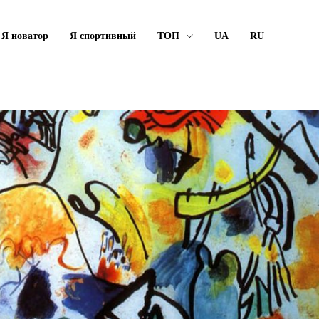
Я новатор
Я спортивный
ТОП
UA
RU