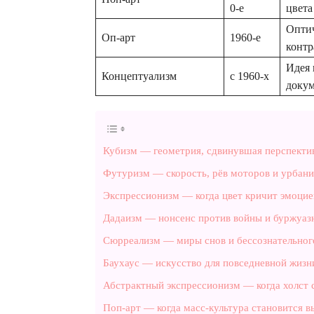
0‑е
цвета
Оптич
Оп‑арт
1960‑е
контр
Идея 
Концептуализм
с 1960‑х
доку
Кубизм — геометрия, сдвинувшая перспекти
Футуризм — скорость, рёв моторов и урбани
Экспрессионизм — когда цвет кричит эмоцие
Дадаизм — нонсенс против войны и буржуаз
Сюрреализм — миры снов и бессознательног
Баухаус — искусство для повседневной жизн
Абстрактный экспрессионизм — когда холст 
Поп‑арт — когда масс‑культура становится 