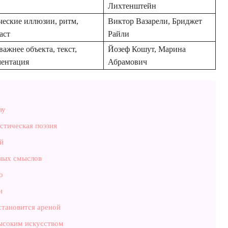
Лихтенштейн
еские иллюзии, ритм,
Виктор Вазарели, Бриджет
аст
Райли
важнее объекта, текст,
Йозеф Кошут, Марина
ментация
Абрамович
ву
стическая поэзия
й
ных смыслов
о
и
становится ареной
высоким искусством