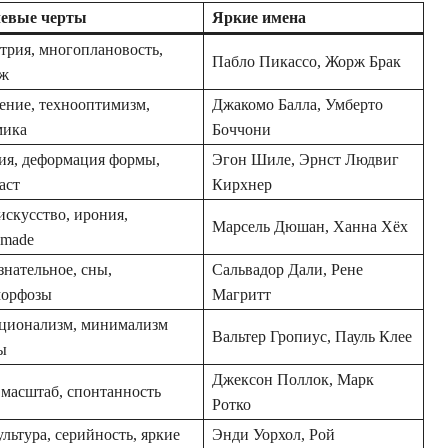
евые черты
Яркие имена
трия, многоплановость,
Пабло Пикассо, Жорж Брак
аж
ние, технооптимизм,
Джакомо Балла, Умберто
мика
Боччони
я, деформация формы,
Эгон Шиле, Эрнст Людвиг
аст
Кирхнер
скусство, ирония,
Марсель Дюшан, Ханна Хёх
‑made
знательное, сны,
Сальвадор Дали, Рене
морфозы
Магритт
ционализм, минимализм
Вальтер Гропиус, Пауль Клее
ы
Джексон Поллок, Марк
 масштаб, спонтанность
Ротко
льтура, серийность, яркие
Энди Уорхол, Рой