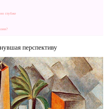
но глубже
азии?
инувшая перспективу