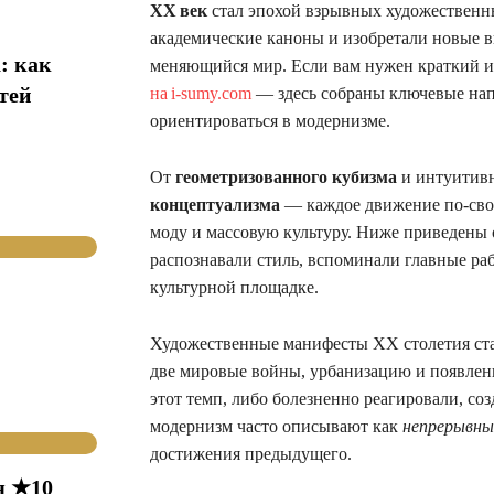
XX век
стал эпохой взрывных художественн
академические каноны и изобретали новые в
: как
меняющийся мир. Если вам нужен краткий 
тей
на i‑sumy.com
— здесь собраны ключевые нап
ориентироваться в модернизме.
От
геометризованного кубизма
и интуитив
концептуализма
— каждое движение по‑свое
моду и массовую культуру. Ниже приведены 
распознавали стиль, вспоминали главные р
культурной площадке.
Художественные манифесты XX столетия стал
две мировые войны, урбанизацию и появле
этот темп, либо болезненно реагировали, со
модернизм часто описывают как
непрерывны
достижения предыдущего.
я ★10