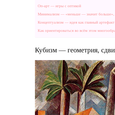
Оп‑арт — игры с оптикой
Минимализм — «меньше — значит больше», 
Концептуализм — идея как главный артефакт
Как ориентироваться во всём этом многообр
Кубизм — геометрия, сдв