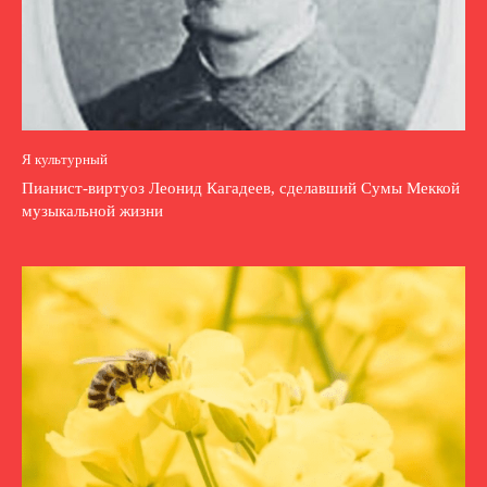
Я культурный
Пианист-виртуоз Леонид Кагадеев, сделавший Сумы Меккой
музыкальной жизни