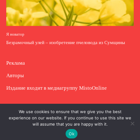
Я новатор
Безрамочный улей – изобретение пчеловода из Сумщины
Реклама
Авторы
Издание входит в медиагруппу
MistoOnline
Copyright © Полное использование материала
We use cookies to ensure that we give you the best
experience on our website. If you continue to use this site we
запрещено. Частично разрешено с гиперссылкой.
will assume that you are happy with it.
Ok
.
.
.