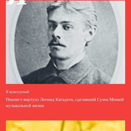
Я культурный
Пианист-виртуоз Леонид Кагадеев, сделавший Сумы Меккой
музыкальной жизни