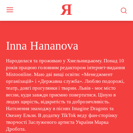
Я
Inna Hananova
Народилася та проживаю у Хмельницькому. Понад 10
років працюю головним редактором інтернет-видання
Mistoonline. Маю дві вищі освіти: «Менеджмент
організацій» і «Державна служба». Люблю подорожі,
театр, довгі прогулянки і тварин. Львів - моє місто
весни, куди завжди приємно повертатися. Ціную в
людях щирість, відкритість та доброзичливість.
Натхнення знаходжу в піснях Imagine Dragons та
Океану Ельзи. В додатку TikTok веду фан-сторінку
творчості Заслуженого артиста України Марка
Дробота.