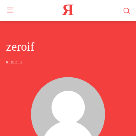
Я
zeroif
6 ПОСТЫ