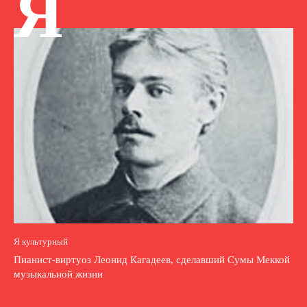
Я
Я культурный
Пианист-виртуоз Леонид Кагадеев, сделавший Сумы Меккой
музыкальной жизни