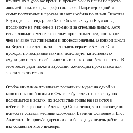
принять их в удобное время. В прокате можно найти не просто
лошадей, а настоящих профессионалов. Например, одной из
самых популярных в прокате является кобыла по имени Экзотика
Круиз, дочь легендарного бельгийского скакуна Круизинга,
проданного на аукционе в Германии за огромные деньги. Хотя
есть и лошади с менее известным происхождением, они также
чрезвычайно чувствительны и профессиональны. В конной школе
на Веретеновке дети начинают ездить верхом с 5-6 лет. Они
проходят полноценные занятия, используют качественную
амуницию и строго соблюдают правила техники безопасности. В
этом месте рады также и взрослым, желающим прокатиться или
заказать фотосессию.
Особое внимание привлекает роскошный мурал на одной из
конюшен конной школы в Сумах: табун элегантных скакунов
поднимается в воздух, их золотистые гривы развеваются в
небесах. Как рассказал Александр Стрельченко, это произведение
искусства создали местные художники Евгений Осипенко и Егор
Авдеенко. По просьбе дирекции они более двух недель работали
над созданием этого шедевра.