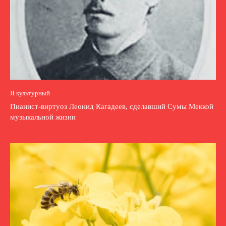
Я культурный
Пианист-виртуоз Леонид Кагадеев, сделавший Сумы Меккой
музыкальной жизни