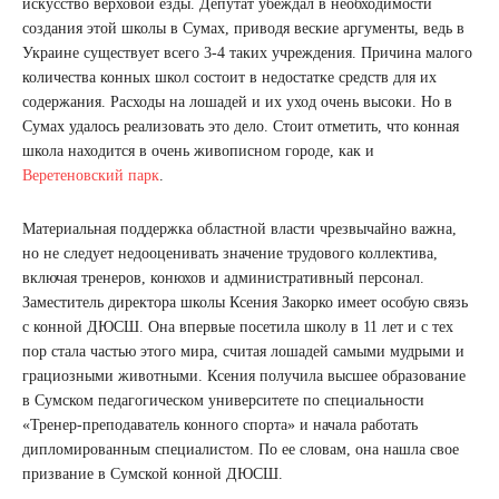
искусство верховой езды. Депутат убеждал в необходимости
создания этой школы в Сумах, приводя веские аргументы, ведь в
Украине существует всего 3-4 таких учреждения. Причина малого
количества конных школ состоит в недостатке средств для их
содержания. Расходы на лошадей и их уход очень высоки. Но в
Сумах удалось реализовать это дело. Стоит отметить, что конная
школа находится в очень живописном городе, как и
Веретеновский парк
.
Материальная поддержка областной власти чрезвычайно важна,
но не следует недооценивать значение трудового коллектива,
включая тренеров, конюхов и административный персонал.
Заместитель директора школы Ксения Закорко имеет особую связь
с конной ДЮСШ. Она впервые посетила школу в 11 лет и с тех
пор стала частью этого мира, считая лошадей самыми мудрыми и
грациозными животными. Ксения получила высшее образование
в Сумском педагогическом университете по специальности
«Тренер-преподаватель конного спорта» и начала работать
дипломированным специалистом. По ее словам, она нашла свое
призвание в Сумской конной ДЮСШ.