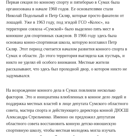
Первая секция по конному спорту и пятиборью в Сумах была
организована в начале 1960 годов. Ее основателями стали
Николай Подольный и Петр Скляр, которые просто фанатели от
лошадей. Уже в 1963 году, под эгидой ГСО «Колос», на
территории совхоза «Сумской» было выделено пять мест в
конюшне для спортивных скакунов. В 1966 году здесь была
основана конно-спортивная школа, которую возглавил Петр
Скляр. Этот период считается началом развития конного спорта в
Сумах и области. До этого территория выглядела как пустырь, и
никто не уделял ей особого внимания. Местные жители
рассказывают, что здесь был проходной двор, о котором никто не
задумывался.
На возрождение конного дела в Сумах повлияли несколько
факторов. Это и инициатива влюбленных в конное дело людей и
поддержка местных властей в лице депутата Сумского областного
совета, мастера спорта и действующего директора конной ДЮСШ
Александра Стрельченко. Именно он предложил депутатам
областного совета восстановить конную детско-юношескую
спортивную школу, чтобы местная молодежь могла изучать