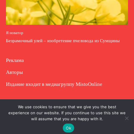
Я новатор
Безрамочный улей – изобретение пчеловода из Сумщины
Реклама
Авторы
Издание входит в медиагруппу
MistoOnline
Copyright © Полное использование материала
We use cookies to ensure that we give you the best
experience on our website. If you continue to use this site we
запрещено. Частично разрешено с гиперссылкой.
will assume that you are happy with it.
Ok
.
.
.