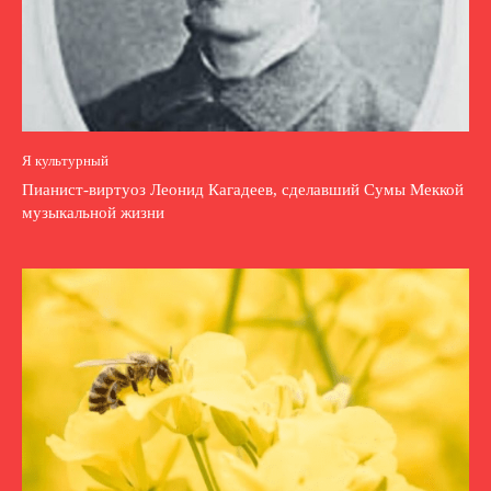
Я культурный
Пианист-виртуоз Леонид Кагадеев, сделавший Сумы Меккой
музыкальной жизни