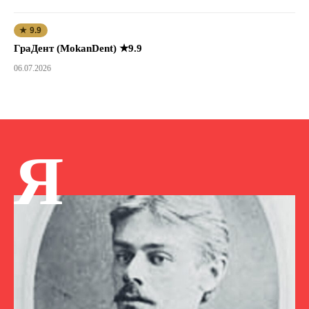
★ 9.9
ГраДент (MokanDent) ★9.9
06.07.2026
Я