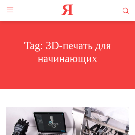
Я
Tag:
3D-печать для
начинающих