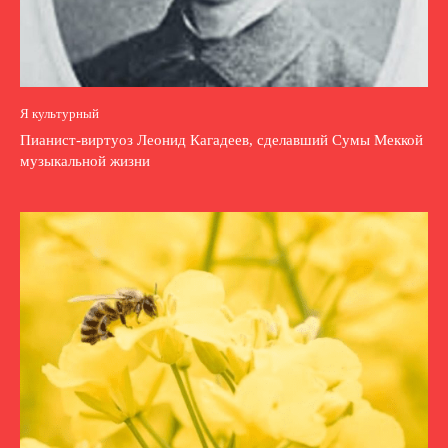
Я культурный
Пианист-виртуоз Леонид Кагадеев, сделавший Сумы Меккой
музыкальной жизни