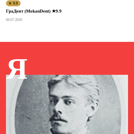
★ 9.9
ГраДент (MokanDent) ★9.9
06.07.2026
Я