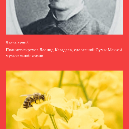
Я культурный
Пианист-виртуоз Леонид Кагадеев, сделавший Сумы Меккой
музыкальной жизни