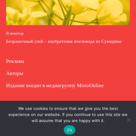
Я новатор
Безрамочный улей – изобретение пчеловода из Сумщины
Реклама
Авторы
Издание входит в медиагруппу
MistoOnline
Copyright © Полное использование материала
We use cookies to ensure that we give you the best
experience on our website. If you continue to use this site we
запрещено. Частично разрешено с гиперссылкой.
will assume that you are happy with it.
Ok
.
.
.