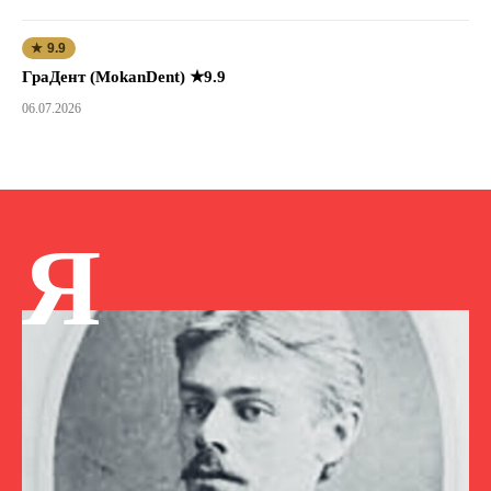
★ 9.9
ГраДент (MokanDent) ★9.9
06.07.2026
Я