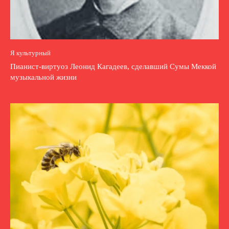
Я культурный
Пианист-виртуоз Леонид Кагадеев, сделавший Сумы Меккой
музыкальной жизни