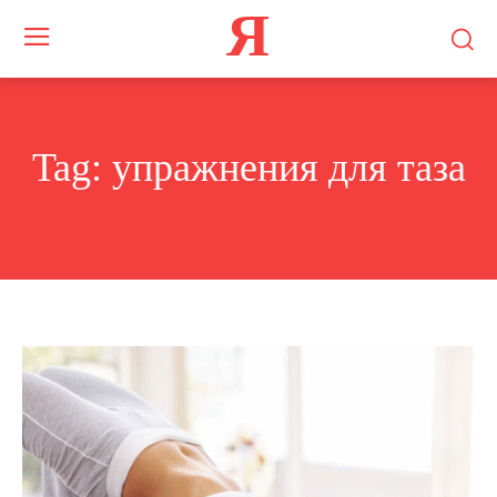
Я
Tag:
упражнения для таза