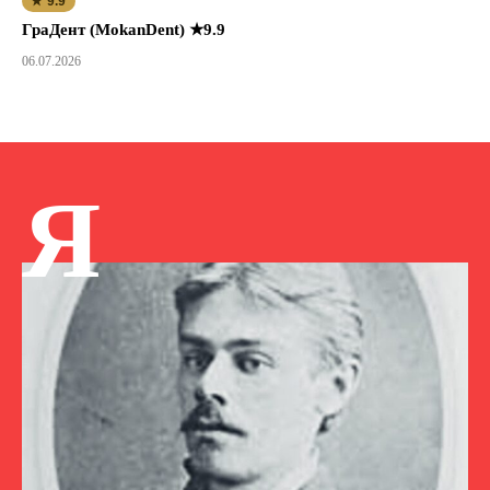
★ 9.9
ГраДент (MokanDent) ★9.9
06.07.2026
Я