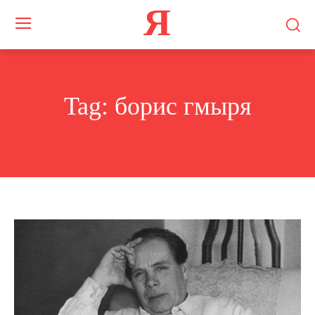
Я
Tag:
борис гмыря