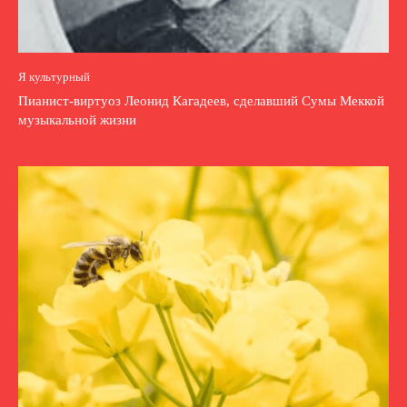
Я культурный
Пианист-виртуоз Леонид Кагадеев, сделавший Сумы Меккой
музыкальной жизни