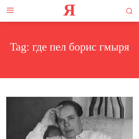
Я
Tag:
где пел борис гмыря