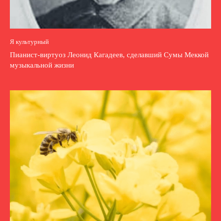
Я культурный
Пианист-виртуоз Леонид Кагадеев, сделавший Сумы Меккой
музыкальной жизни