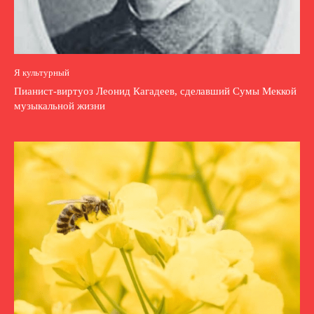
Я культурный
Пианист-виртуоз Леонид Кагадеев, сделавший Сумы Меккой
музыкальной жизни