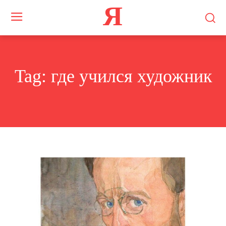
Я
Tag:
где учился художник