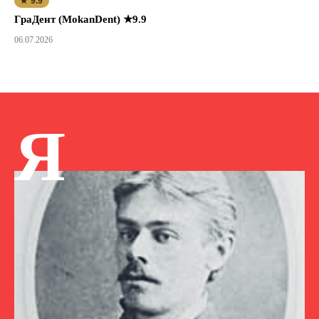
★ 9.9
ГраДент (MokanDent) ★9.9
06.07.2026
Я