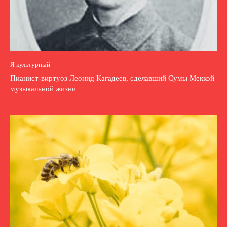
Я культурный
Пианист-виртуоз Леонид Кагадеев, сделавший Сумы Меккой
музыкальной жизни