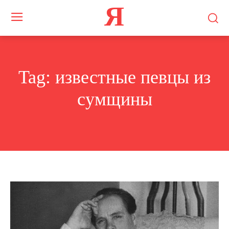
Я
Tag:
известные певцы из
сумщины