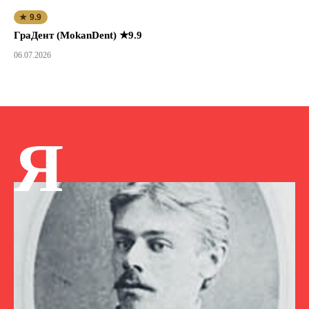
★ 9.9
ГраДент (MokanDent) ★9.9
06.07.2026
Я