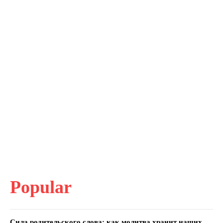
Popular
Сила родительского слова: как молитва хранит наших