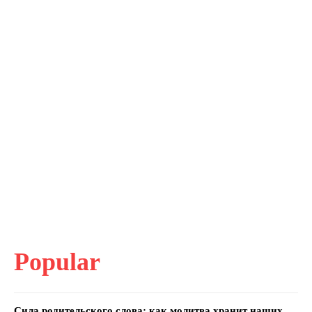
Popular
Сила родительского слова: как молитва хранит наших