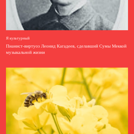
Я культурный
Пианист-виртуоз Леонид Кагадеев, сделавший Сумы Меккой
музыкальной жизни