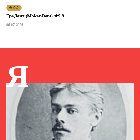
★ 9.9
ГраДент (MokanDent) ★9.9
06.07.2026
Я