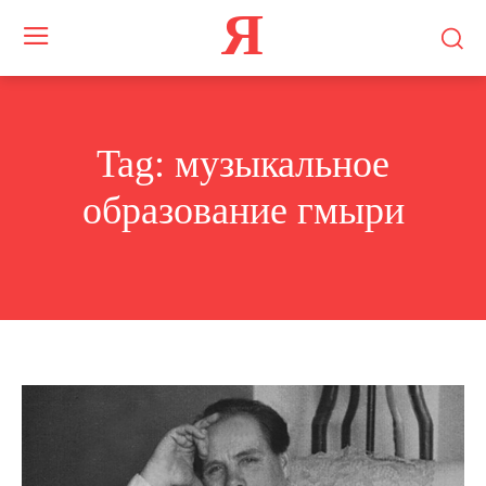
Я
Tag:
музыкальное
образование гмыри