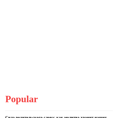
Popular
Сила родительского слова: как молитва хранит наших