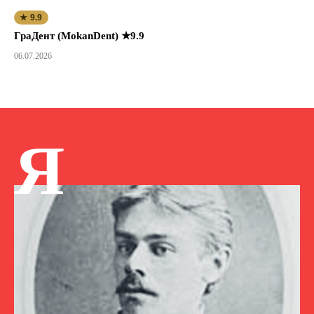
★ 9.9
ГраДент (MokanDent) ★9.9
06.07.2026
Я