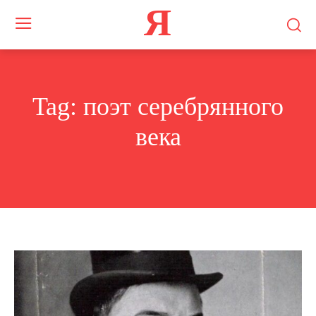
Я
Tag:
поэт серебрянного
века