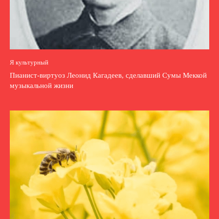
Я культурный
Пианист-виртуоз Леонид Кагадеев, сделавший Сумы Меккой
музыкальной жизни