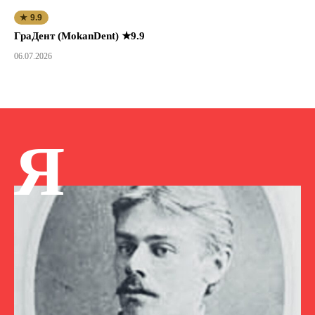
★ 9.9
ГраДент (MokanDent) ★9.9
06.07.2026
Я