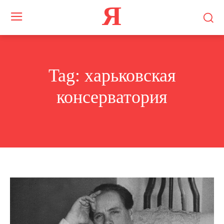
Я
Tag:
харьковская
консерватория