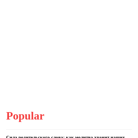
Popular
Сила родительского слова: как молитва хранит наших