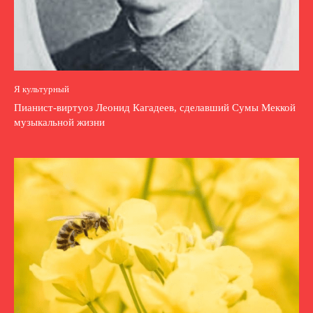
Я культурный
Пианист-виртуоз Леонид Кагадеев, сделавший Сумы Меккой
музыкальной жизни