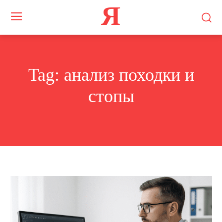
Я
Tag:
анализ походки и
стопы