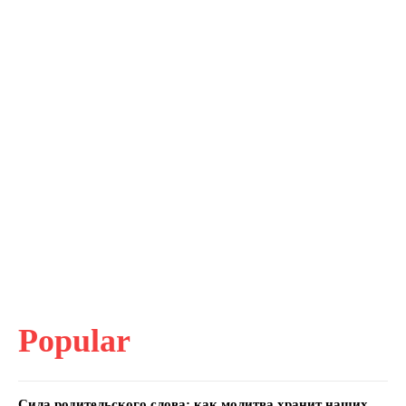
Popular
Сила родительского слова: как молитва хранит наших