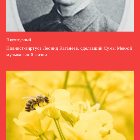
Я культурный
Пианист-виртуоз Леонид Кагадеев, сделавший Сумы Меккой
музыкальной жизни