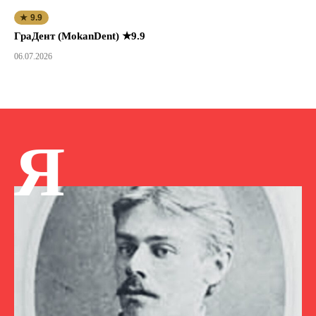
★ 9.9
ГраДент (MokanDent) ★9.9
06.07.2026
Я