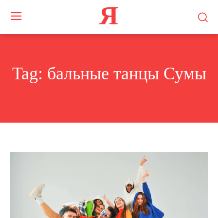
Я
Tag:
бальные танцы Сумы