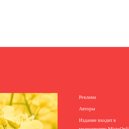
Реклама
Авторы
Издание входит в
медиагруппу
MistoOnli