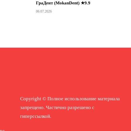
ГраДент (MokanDent) ★9.9
06.07.2026
Copyright © Полное использование материала
запрещено. Частично разрешено с
гиперссылкой.
ne