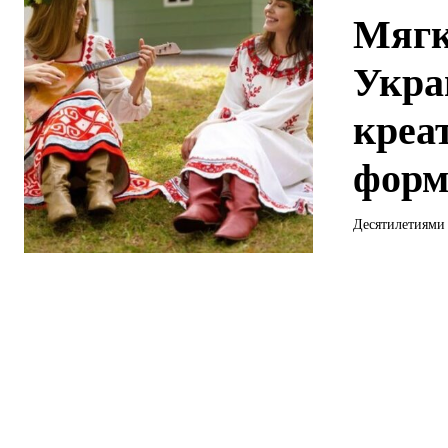
Мягк
Укра
креа
форм
Десятилетиями У