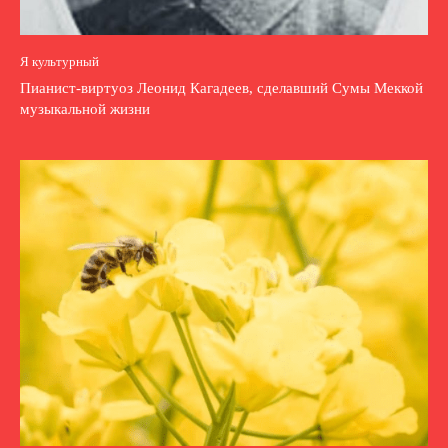
Я культурный
Пианист-виртуоз Леонид Кагадеев, сделавший Сумы Меккой
музыкальной жизни