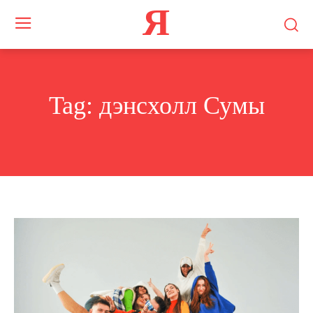
Я
Tag:
дэнсхолл Сумы