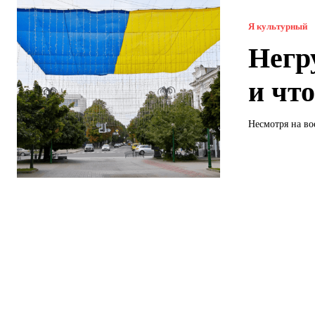
Я культурный
Негр
и чт
Несмотря на во