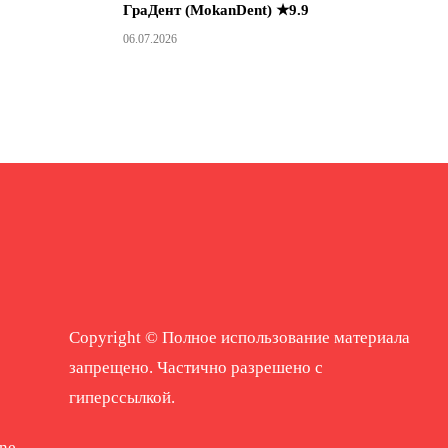
ГраДент (MokanDent) ★9.9
06.07.2026
Copyright © Полное использование материала
запрещено. Частично разрешено с
гиперссылкой.
ne