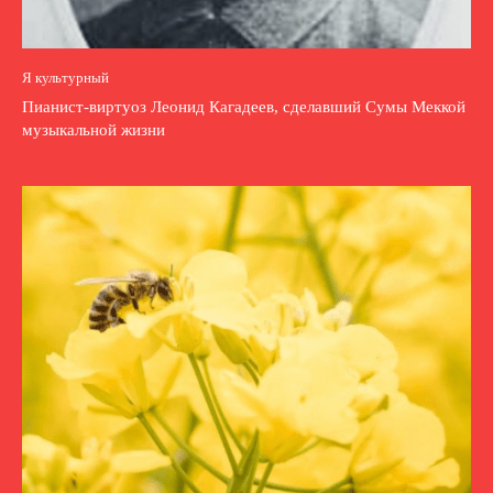
Я культурный
Пианист-виртуоз Леонид Кагадеев, сделавший Сумы Меккой
музыкальной жизни