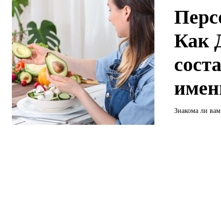
Перс
Как 
сост
имен
Знакома ли вам 