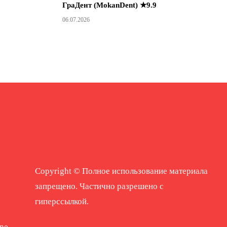
ГраДент (MokanDent) ★9.9
06.07.2026
Copyright © Полное использование материала
запрещено. Частично разрешено с
гиперссылкой.
ne