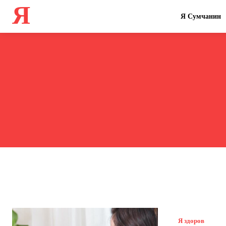
Я
Я Сумчанин
Я здоров