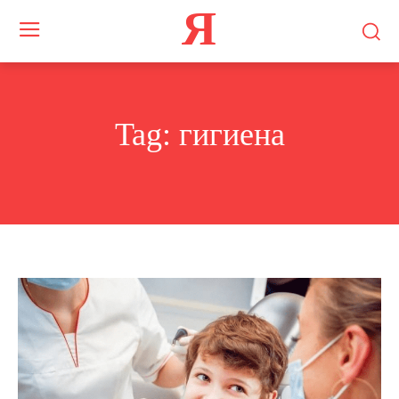
Я
Tag:
гигиена