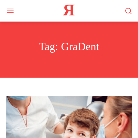
Я
Tag:
GraDent