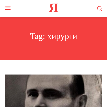
Я
Tag:
хирурги