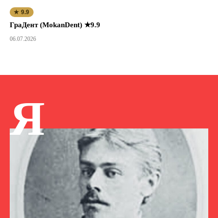
★ 9.9
ГраДент (MokanDent) ★9.9
06.07.2026
Я