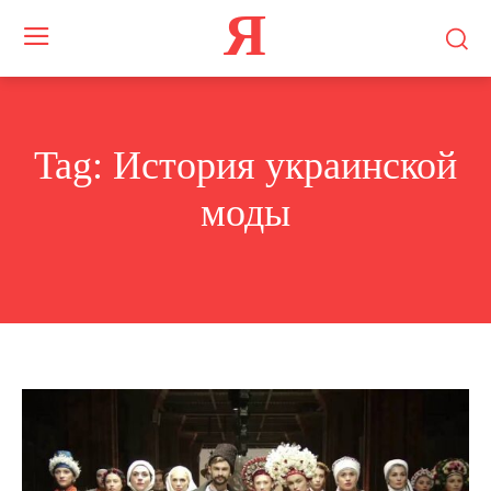
Я
Tag:
История украинской
моды