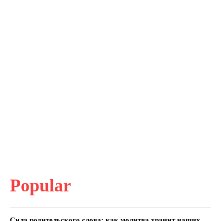
Popular
Сила родительского слова: как молитва хранит наших