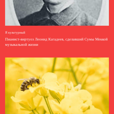
Я культурный
Пианист-виртуоз Леонид Кагадеев, сделавший Сумы Меккой
музыкальной жизни