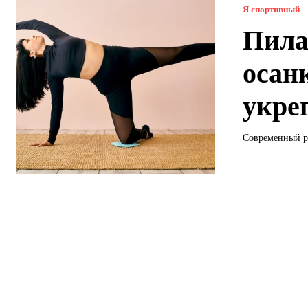
Я спортивный
Пила
осан
укре
Современный ри