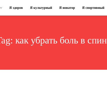
Я здоров
Я культурный
Я новатор
Я спортивный
Tag:
как убрать боль в спин