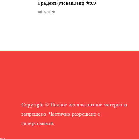
ГраДент (MokanDent) ★9.9
06.07.2026
Copyright © Полное использование материала
запрещено. Частично разрешено с
гиперссылкой.
ne