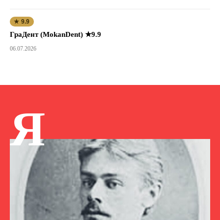
★ 9.9
ГраДент (MokanDent) ★9.9
06.07.2026
Я