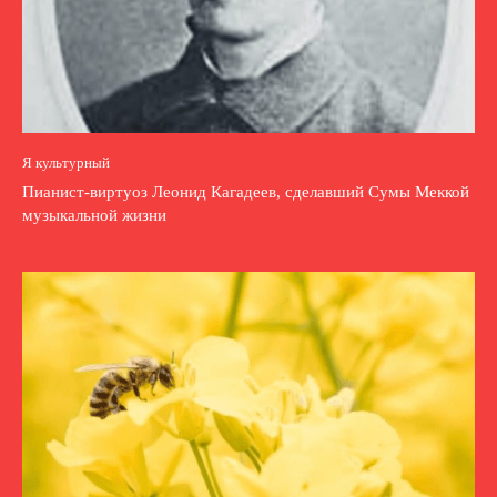
Я культурный
Пианист-виртуоз Леонид Кагадеев, сделавший Сумы Меккой
музыкальной жизни