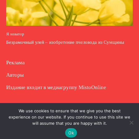
Я новатор
Безрамочный улей – изобретение пчеловода из Сумщины
Реклама
Авторы
Издание входит в медиагруппу
MistoOnline
Copyright © Полное использование материала
We use cookies to ensure that we give you the best
experience on our website. If you continue to use this site we
запрещено. Частично разрешено с гиперссылкой.
will assume that you are happy with it.
Ok
.
.
.