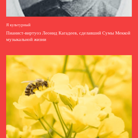
Я культурный
Пианист-виртуоз Леонид Кагадеев, сделавший Сумы Меккой
музыкальной жизни