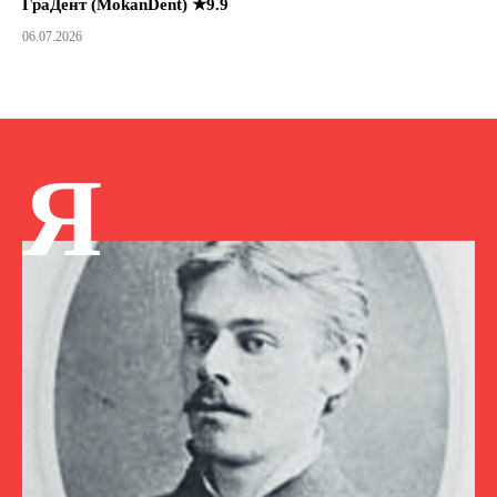
ГраДент (MokanDent) ★9.9
06.07.2026
Я