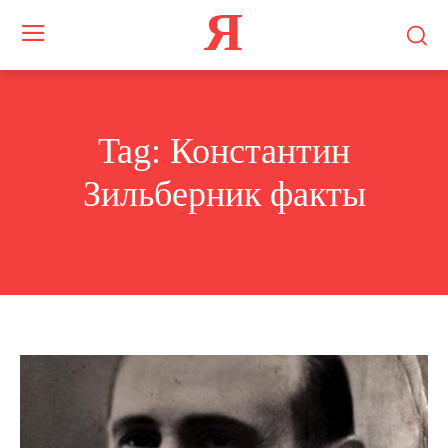
Я
Tag:
Константин
Зильберник факты