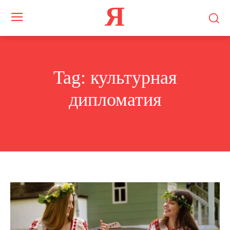
Я
Tag:
культурная
дипломатия