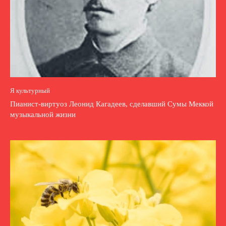
Я культурный
Пианист-виртуоз Леонид Кагадеев, сделавший Сумы Меккой
музыкальной жизни