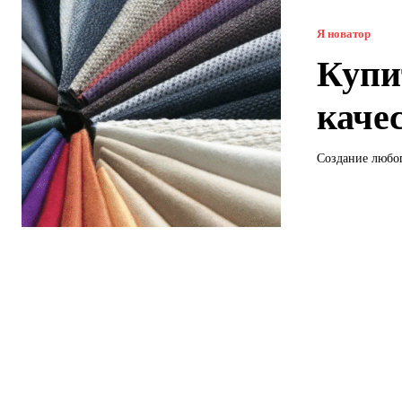
Я новатор
Купи
каче
Создание любог