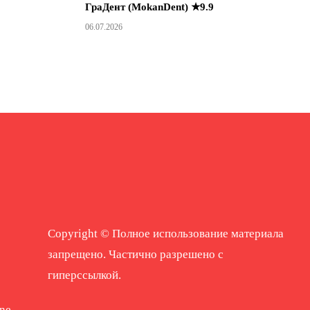
ГраДент (MokanDent) ★9.9
06.07.2026
Copyright © Полное использование материала
запрещено. Частично разрешено с
гиперссылкой.
ne